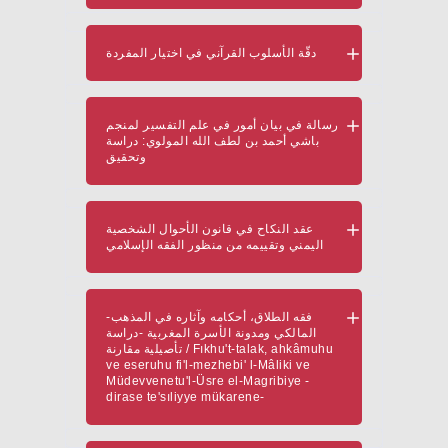
دقّة الأسلوب القرآني في اختيار المفردة
رسالة في بيان أمور في علم التفسير لمنجم
باشي أحمد بن لطف الله المولوي: دراسة
وتحقيق
عقد النكاح في قانون الأحوال الشخصية
اليمني وتقييمه من منظور الفقه الإسلامي
-فقه الطلاق، أحكامه وآثاره في المذهب
المالكي ومدونة الأسرة المغربية -دراسة
تأصيلية مقارنة / Fıkhu't-talak, ahkâmuhu
ve eseruhu fi'l-mezhebi' l-Mâliki ve
Müdevvenetu'l-Üsre el-Magribiye -
dirase te'sıliyye mükarene-