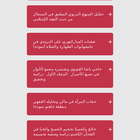
تحليل المنهج التربوي المطبق في السنغال
من حيث الفقه الإسلامي
تعقبات المباركفوري على الترمذي في
جامعهأبواب الطهارة والصلاة أنموذجاً
حاجي باشا القونوي وتفسيره مجمع الأنوار
في جميع الأسرار . المجلد الأول . دراسة
وتحقيق
حجاب المرأة في مالي وتحليله الفقهي
منطقة جاهنو نموذجا
خالح وكِحسةُ تحخيم الخسخ والخبا في
القخآن الكخيم:دراسة وصفية تحمييمة