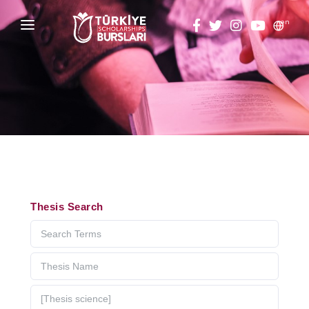
en
HOME
ABOUT
TÜRKİYE SCHOLARSHIPS
DISCOVER
Why Türkiye Scholarships?
ACADEMY
Thesis Search
ALUMNI
Criteria & Scholarship Programs
THESIS SCANNING
Application Calendar
APPLICATION/LOGIN
Application in 5 Steps