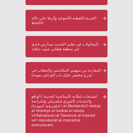
القرينة اللفظية الأصولية وأثرها على دلالة
الألفاظ
المحاولات في تعليم الحديث بمدارس فندق
في منطقة فطاني جنوب تايلاند
المقارنة بين منهجي المكناسي والحطاب في
شرح مختصر خليل باب القراض نموذجا
املنتجات املالية االسالمية الحديثة / الواقع
والتحديات (التورق املصرفي واملرابحة
املصرفية أنموذجا) / al-Muntacatu'l-maliya
al-İslamiya al-hadisa el-waqia
ve'ttahadiyat (at-Tawarruk al-masrafi
ve'l-murabahat al-masrafiya
anmuzacan)