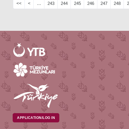
<<
<
…
243
244
245
246
247
248
APPLICATION/LOG IN